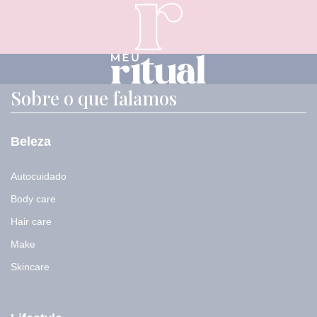
-
m
a
i
l
Sobre o que falamos
Beleza
Autocuidado
Body care
Hair care
Make
Skincare