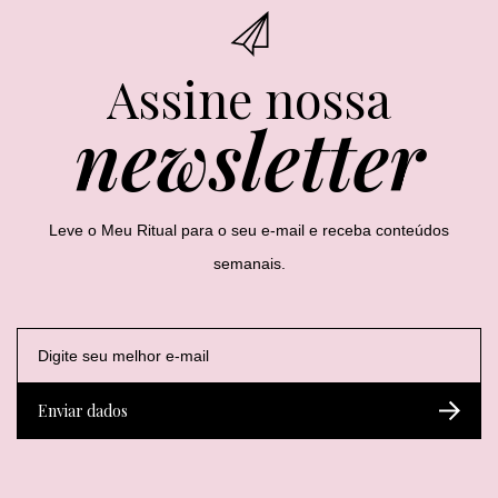
Assine nossa
newsletter
Leve o Meu Ritual para o seu e-mail e receba conteúdos
semanais.
E
E
E
-
-
-
m
m
m
a
a
a
Enviar dados
i
i
i
l
l
l
*
*
E