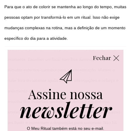
Para que o ato de colorir se mantenha ao longo do tempo, muitas
pessoas optam por transformá-lo em um ritual. Isso não exige
mudanças complexas na rotina, mas a definição de um momento
específico do dia para a atividade.
Reservar de 15 a 30 minutos já é suficiente para criar uma pausa
Fechar
consistente. Escolher um local com boa iluminação e poucos
estímulos externos contribui para a concentração. Manter o
celular fora do alcance ajuda a evitar interrupções e reforça o
Assine nossa
afastamento das telas.
newsletter
A escolha dos materiais também influencia a experiência.
Canetas hidrográficas ou lápis confortáveis tornam o processo
mais fluido e aumentam a disposição para continuar. Não há
O Meu Ritual também está no seu e-mail.