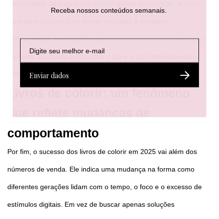
necessidade de buscar resultados visuais específicos, já que o
Receba nossos conteúdos semanais.
valor da prática está no tempo dedicado à atividade.
Com o tempo, esse ritual passa a funcionar como um marcador
E
E
E
-
-
-
na rotina, ajudando a organizar o dia e a criar intervalos mais
m
m
m
a
a
a
definidos entre tarefas.
Enviar dados
i
i
i
l
l
l
Livros de colorir: um fenômeno
*
E
-
que reflete mudanças de
m
a
comportamento
i
l
Por fim, o sucesso dos livros de colorir em 2025 vai além dos
*
números de venda. Ele indica uma mudança na forma como
diferentes gerações lidam com o tempo, o foco e o excesso de
estímulos digitais. Em vez de buscar apenas soluções