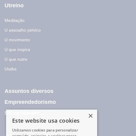
Utreino
Meditação
U assoalho pélvico
U movimento
U que inspira
U que nutre
Utalks
Assuntos diversos
Empreendedorismo
Só se fala em...
×
Este website usa cookies
Utilizamos cookies para personalizar
conteúdo, anúncios e analisar nosso