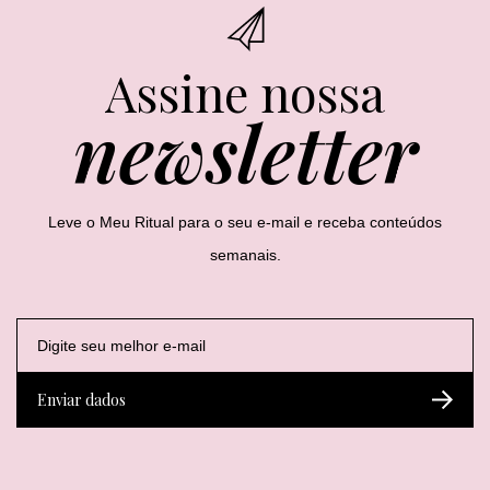
Assine nossa
newsletter
Leve o Meu Ritual para o seu e-mail e receba conteúdos
semanais.
E
*
E
-
E
-
m
-
m
a
m
a
Enviar dados
i
a
i
l
i
l
*
l
*