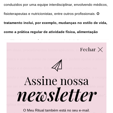
conduzidos por uma equipe interdisciplinar, envolvendo médicos,
fisioterapeutas e nutricionistas, entre outros profissionais.
O
tratamento inclui, por exemplo, mudanças no estilo de vida,
como a prática regular de atividade física, alimentação
equilibrada e estratégias de controle da inflamação.
Fechar
Além disso, procedimentos fisioterapêuticos, como drenagem
linfática e uso de meias de compressão, podem ajudar a aliviar o
inchaço e o desconforto. Em estágios mais avançados, ou
Assine nossa
quando o impacto é muito grande na vida da paciente, a cirurgia
newsletter
pode ser considerada.
“Em alguns casos, é necessário usar
antioxidantes, antifibrosantes e, em outros, lipoaspiração”,
explica Amanda.
O Meu Ritual também está no seu e-mail.