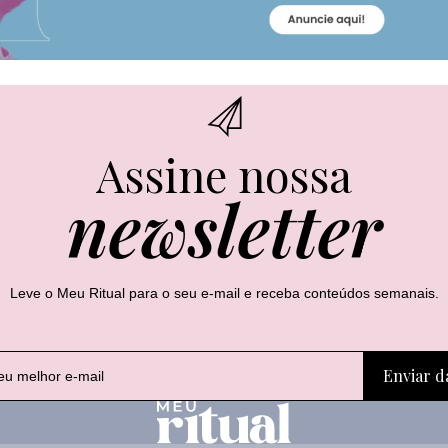
Assine nossa
newsletter
Leve o Meu Ritual para o seu e-mail e receba conteúdos semanais.
*
E
Enviar d
E
-
-
m
m
a
a
i