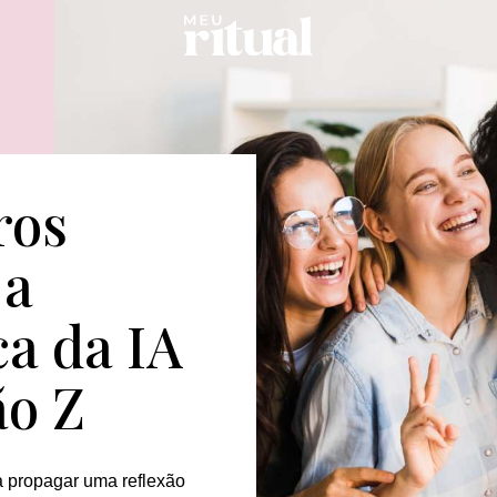
ros
 a
ca da IA
ão Z
 propagar uma reflexão