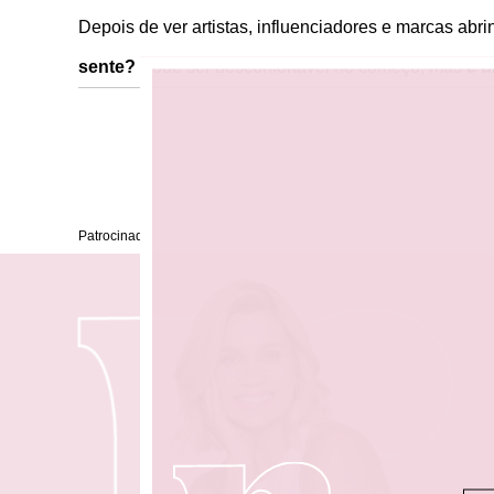
Depois de ver artistas, influenciadores e marcas abrin
sente?
Pode ser desconfortável no começo, mas
é u
Patrocinado