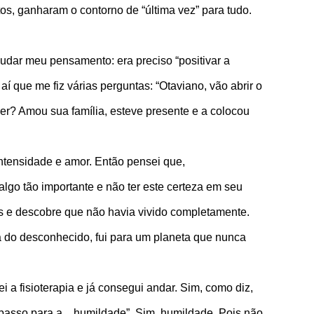
tos, ganharam o contorno de “última vez” para tudo.
dar meu pensamento: era preciso “positivar a
aí que me fiz várias perguntas: “Otaviano, vão abrir o
ver? Amou sua família, esteve presente e a colocou
intensidade e amor. Então pensei que,
algo tão importante e não ter este certeza em seu
s e descobre que não havia vivido completamente.
ta do desconhecido, fui para um planeta que nunca
a fisioterapia e já consegui andar. Sim, como diz,
passo para a…humildade”. Sim, humildade. Pois não