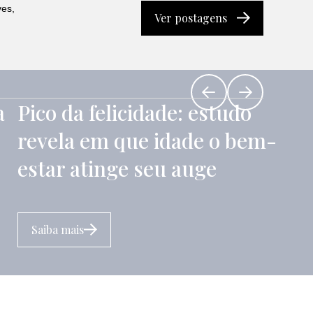
ves,
Ver postagens
a
Pico da felicidade: estudo
revela em que idade o bem-
estar atinge seu auge
Saiba mais