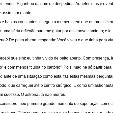
de entender. E ganhou um tom de despedida. Aqueles dias e even
e assim por diante.
e baixos constantes, chegou o momento em que eu precisei mu
r uma séria reflexão para me guiar por este novo caminho; e foi 
erto? De peito aberto, responda: Você viveu o que tinha para vi
rcebi que sim: eu tinha vivido de peito aberto. Com presença, 
 e com menos “culpa no cartório”. Pois imagine só partir para 
, diante de uma situação como esta, faz estas mesmas pergunta
 todo, que carreguei até o centro cirúrgico. E como um astronau
 um sucesso. O astronauta não morreu.
e considero meu primeiro grande momento de superação: comecei 
 Armstrong: “Um pequeno passo para o homem, mas um grande 