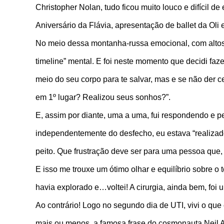
Christopher Nolan, tudo ficou muito louco e difícil 
Aniversário da Flávia, apresentação de ballet da Oli 
No meio dessa montanha-russa emocional, com altos 
timeline” mental. E foi neste momento que decidi faze
meio do seu corpo para te salvar, mas e se não der c
em 1º lugar? Realizou seus sonhos?”.
E, assim por diante, uma a uma, fui respondendo e pe
independentemente do desfecho, eu estava “realizado”
peito. Que frustração deve ser para uma pessoa que
E isso me trouxe um ótimo olhar e equilíbrio sobre o
havia explorado e…voltei! A cirurgia, ainda bem, foi
Ao contrário! Logo no segundo dia de UTI, vivi o qu
mais ou menos, a famosa frase do cosmonauta Neil