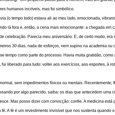
res humanos incríveis, mas foi simbólico.
a (o tempo todo) estava ali ao meu lado, emocionada, vibrand
undo lá fora e, então, a cena mais emocionante: a chegada em 
de celebração. Parecia meu aniversário. E, de certo modo, er
imeiros 30 dias, nada de esforços, nem supino na academia ou c
se tempo como parte do processo. Havia muita gratidão, como 
, fui liberado para tudo: voltei aos exercícios, aos esportes, à 
normal, sem impedimentos físicos ou mentais. Recentemente, f
sando por algo parecido, saiba: os dias que antecedem uma cir
cresce. Mas posso dizer com convicção: confie. A medicina est
ha fé. A fé é um revestimento invisível que nos sustenta quando