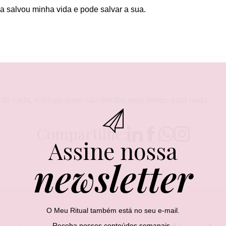
a salvou minha vida e pode salvar a sua.
 do nada, o tempo pode não lhe dar mais tempo para nada.
Compartilhe:
Assine nossa
newsletter
O Meu Ritual também está no seu e-mail.
Receba nossos conteúdos semanais.