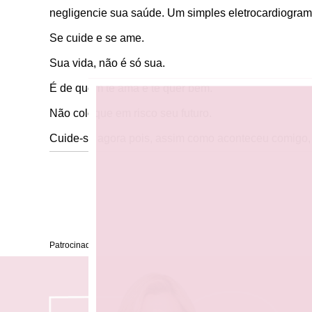
negligencie sua saúde. Um simples eletrocardiogram
Se cuide e se ame.
Sua vida, não é só sua.
É de quem te ama e te quer bem.
Não coloque em risco seu futuro.
Cuide-se agora pois, assim como aconteceu comigo,
Patrocinado