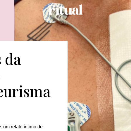
 da
o
neurisma
: um relato íntimo de