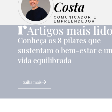
Costa
COMUNICADOR E
EMPREENDEDOR
Artigos mais lid
Conheça os 8 pilares que
sustentam o bem-estar e u
vida equilibrada
Saiba mais