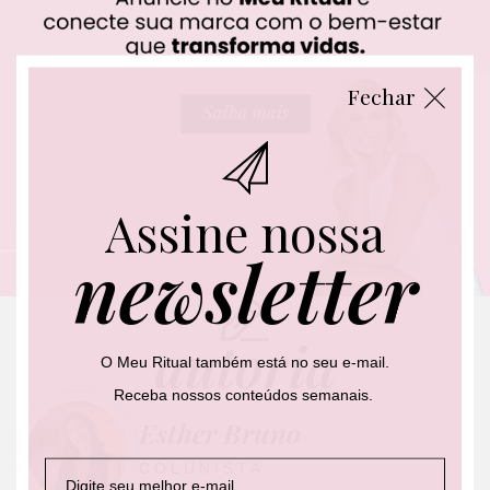
Fechar
Assine nossa
newsletter
autoria
O Meu Ritual também está no seu e-mail.
Receba nossos conteúdos semanais.
Esther Bruno
E
E
*
COLUNISTA
-
-
*