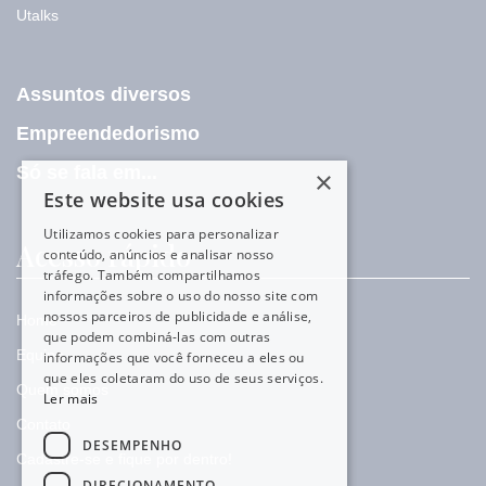
Utalks
Assuntos diversos
Empreendedorismo
Só se fala em...
×
Este website usa cookies
Utilizamos cookies para personalizar
Acesso rápido
conteúdo, anúncios e analisar nosso
tráfego. Também compartilhamos
informações sobre o uso do nosso site com
nossos parceiros de publicidade e análise,
Home
que podem combiná-las com outras
Equipe
informações que você forneceu a eles ou
que eles coletaram do uso de seus serviços.
Quem somos
Ler mais
Contato
DESEMPENHO
Cadastre-se e fique por dentro!
DIRECIONAMENTO